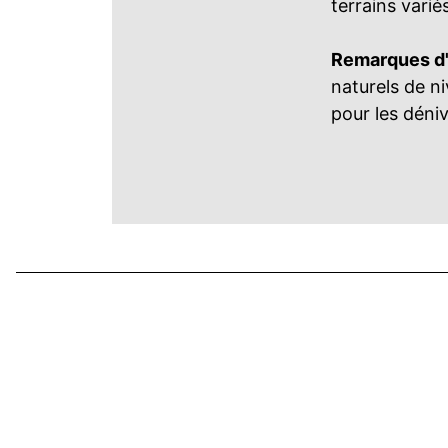
terrains varié
Remarques d'u
naturels de n
pour les déniv