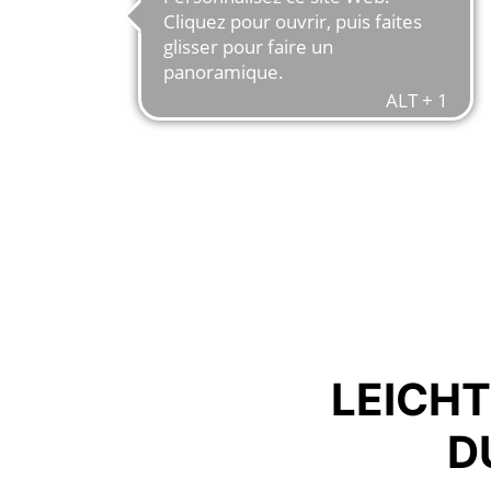
LEICH
D